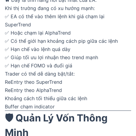
🔥 Đây là tính năng nổi bật nhất của EA.
Khi thị trường đang có xu hướng mạnh:
✅ EA có thể vào thêm lệnh khi giá chạm lại
SuperTrend
✅ Hoặc chạm lại AlphaTrend
✅ Có thể giới hạn khoảng cách pip giữa các lệnh
✅ Hạn chế vào lệnh quá dày
✅ Giúp tối ưu lợi nhuận theo trend mạnh
✅ Hạn chế FOMO và đuổi giá
Trader có thể dễ dàng bật/tắt:
ReEntry theo SuperTrend
ReEntry theo AlphaTrend
Khoảng cách tối thiểu giữa các lệnh
Buffer chạm indicator
🛡️ Quản Lý Vốn Thông
Minh