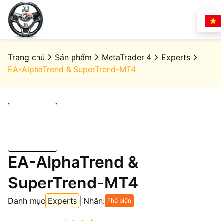
Trang chủ
Sản phẩm
Trang chủ
Sản phẩm
MetaTrader 4
Experts
Liên hệ
MetaTrader 4
EA-AlphaTrend & SuperTrend-MT4
Experts
Indicators
Scripts
EA-AlphaTrend &
MetaTrader 5
SuperTrend-MT4
Experts
Danh mục
Experts
|
Nhãn:
Indicators
Phổ biến