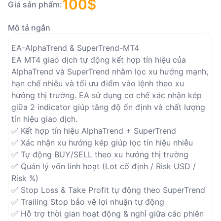
100$
Scripts
Giá sản phẩm:
Mô tả ngắn
TradingView
EA-AlphaTrend & SuperTrend-MT4
Indicators TradingView
EA MT4 giao dịch tự động kết hợp tín hiệu của 
AlphaTrend và SuperTrend nhằm lọc xu hướng mạnh, 
Indicators TV to MT4
hạn chế nhiễu và tối ưu điểm vào lệnh theo xu 
hướng thị trường. EA sử dụng cơ chế xác nhận kép 
Indicators TV to MT5
giữa 2 indicator giúp tăng độ ổn định và chất lượng 
tín hiệu giao dịch. 
✅ Kết hợp tín hiệu AlphaTrend + SuperTrend
✅ Xác nhận xu hướng kép giúp lọc tín hiệu nhiễu
✅ Tự động BUY/SELL theo xu hướng thị trường
✅ Quản lý vốn linh hoạt (Lot cố định / Risk USD / 
Risk %)
✅ Stop Loss & Take Profit tự động theo SuperTrend
✅ Trailing Stop bảo vệ lợi nhuận tự động
✅ Hỗ trợ thời gian hoạt động & nghỉ giữa các phiên