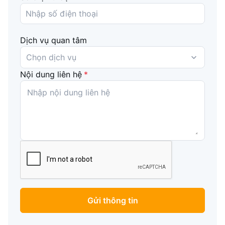
Scripts
TradingView
Dịch vụ quan tâm
Indicators TradingView
Nội dung liên hệ
*
Indicators TV to MT4
Indicators TV to MT5
Gửi thông tin