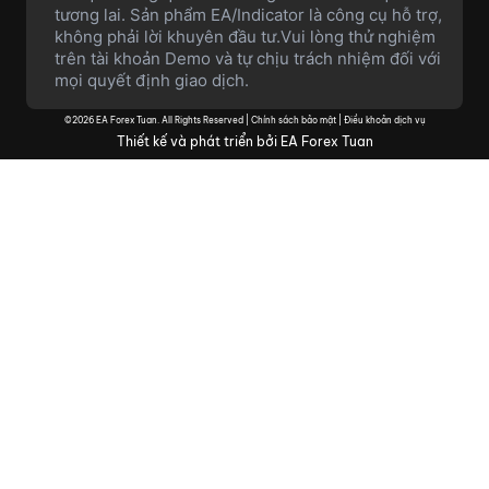
tương lai. Sản phẩm EA/Indicator là công cụ hỗ trợ,
không phải lời khuyên đầu tư.Vui lòng thử nghiệm
trên tài khoản Demo và tự chịu trách nhiệm đối với
mọi quyết định giao dịch.
©2026 EA Forex Tuan. All Rights Reserved |
Chính sách bảo mật
|
Điều khoản dịch vụ
Thiết kế và phát triển bởi EA Forex Tuan