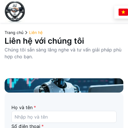
Trang chủ
Sản phẩm
Trang chủ
Liên hệ
Liên hệ
MetaTrader 4
Liên hệ với chúng tôi
Experts
Chúng tôi sẵn sàng lắng nghe và tư vấn giải pháp phù
hợp cho bạn.
Indicators
Scripts
MetaTrader 5
Experts
Họ và tên
*
Indicators
Số điện thoại
*