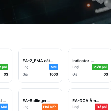
EA-2_EMA cắt
Indicator-
nhau_V1-MT5
AlphaTrend-MT5
Loại
Loại
n phí
Mới
Miễn phí
0$
Giá
100$
Giá
0$
d &
EA-Bollinger
EA-DCA Âm
MT5
Band-MT5
Dương & Lưới-
Loại
Loại
Mới
Phổ biến
Trả phí