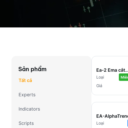
Sản phẩm
Ea-2 Ema cắt
nhau-MT5
Loại
Miễ
Tất cả
Giá
Experts
Indicators
EA-AlphaTren
SuperTrend-
Scripts
Loại