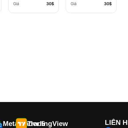
MT5
Giá
30$
Giá
30$
LIÊN 
MetaTrader 5
TradingView