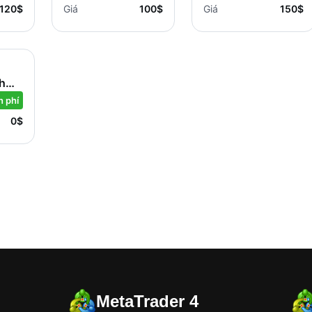
MT5
120$
Giá
100$
Giá
150$
nh
5
n phí
0$
MetaTrader 4