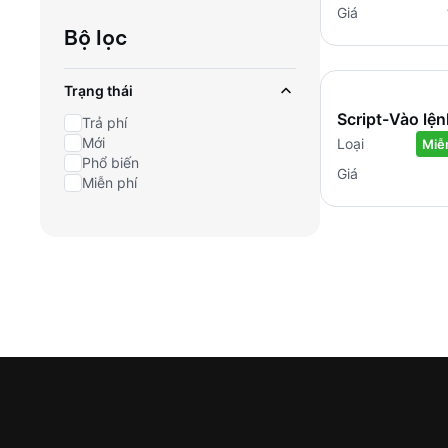
Giá
Bộ lọc
Trạng thái
Script-Vào lệ
Trả phí
theo LOT-MT
Mới
Loại
Miễ
Phổ biến
Giá
Miễn phí