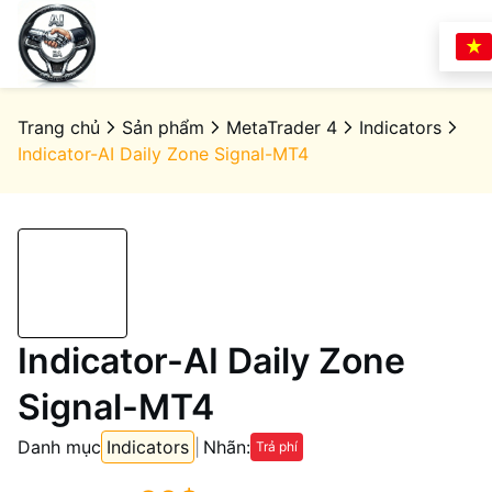
Trang chủ
Sản phẩm
Trang chủ
Sản phẩm
MetaTrader 4
Indicators
Liên hệ
MetaTrader 4
Indicator-AI Daily Zone Signal-MT4
Experts
Indicators
Scripts
Indicator-AI Daily Zone
MetaTrader 5
Signal-MT4
Experts
Danh mục
Indicators
|
Nhãn:
Indicators
Trả phí