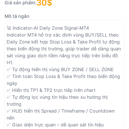
30$
Scripts
Giá sản phẩm:
Mô tả ngắn
TradingView
🚀 Indicator-AI Daily Zone Signal-MT4
Indicators TradingView
Indicator MT4 hỗ trợ xác định vùng BUY/SELL theo 
Daily Zone kết hợp Stop Loss & Take Profit tự động 
Indicators TV to MT4
theo biến động thị trường, giúp trader dễ dàng quan 
sát vùng giao dịch tiềm năng trực tiếp trên biểu đồ 
Indicators TV to MT5
H1. 
✅ Tự động hiển thị vùng BUY ZONE / SELL ZONE
✅ Tính toán Stop Loss & Take Profit theo biến động 
ngày
✅ Hiển thị TP1 & TP2 trực tiếp trên chart
✅ Tự động lọc vùng tín hiệu theo xu hướng thị 
trường
✅ HUD hiển thị Spread / Timeframe / Countdown 
nến
✅ Giao diện trực quan – dễ quan sát tín hiệu